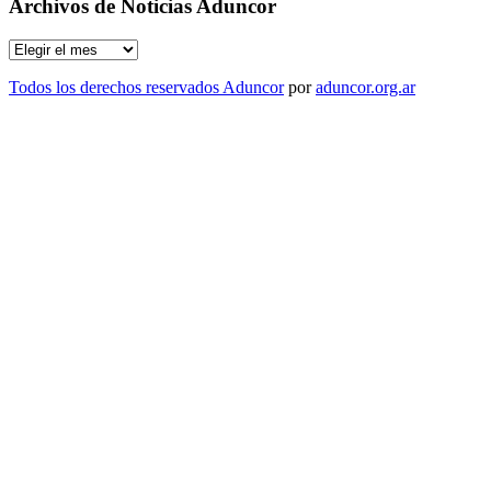
Archivos de Noticias Aduncor
Archivos
de
Noticias
Todos los derechos reservados Aduncor
por
aduncor.org.ar
Aduncor