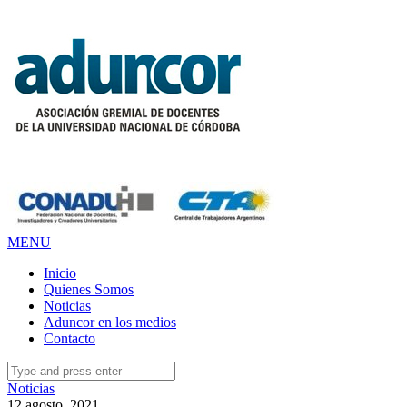
MENU
Inicio
Quienes Somos
Noticias
Aduncor en los medios
Contacto
Search
for:
Noticias
12 agosto, 2021