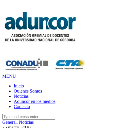
MENU
Inicio
Quienes Somos
Noticias
Aduncor en los medios
Contacto
Search
for:
General
,
Noticias
25 marzo, 2020