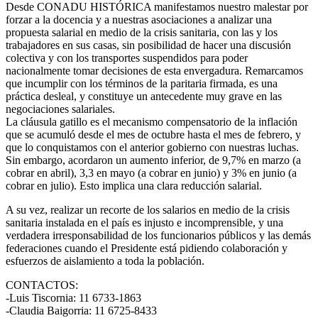
Desde CONADU HISTÓRICA manifestamos nuestro malestar por
forzar a la docencia y a nuestras asociaciones a analizar una
propuesta salarial en medio de la crisis sanitaria, con las y los
trabajadores en sus casas, sin posibilidad de hacer una discusión
colectiva y con los transportes suspendidos para poder
nacionalmente tomar decisiones de esta envergadura. Remarcamos
que incumplir con los términos de la paritaria firmada, es una
práctica desleal, y constituye un antecedente muy grave en las
negociaciones salariales.
La cláusula gatillo es el mecanismo compensatorio de la inflación
que se acumuló desde el mes de octubre hasta el mes de febrero, y
que lo conquistamos con el anterior gobierno con nuestras luchas.
Sin embargo, acordaron un aumento inferior, de 9,7% en marzo (a
cobrar en abril), 3,3 en mayo (a cobrar en junio) y 3% en junio (a
cobrar en julio). Esto implica una clara reducción salarial.
A su vez, realizar un recorte de los salarios en medio de la crisis
sanitaria instalada en el país es injusto e incomprensible, y una
verdadera irresponsabilidad de los funcionarios públicos y las demás
federaciones cuando el Presidente está pidiendo colaboración y
esfuerzos de aislamiento a toda la población.
CONTACTOS:
-Luis Tiscornia: 11 6733-1863
-Claudia Baigorria: 11 6725-8433