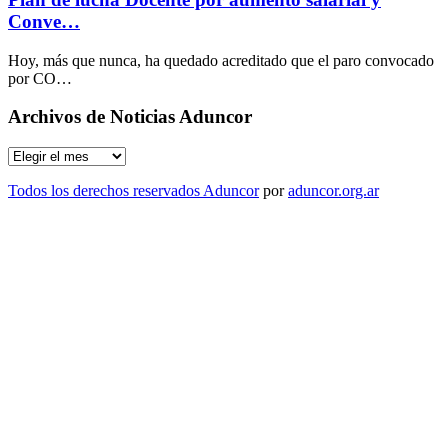
Conve…
Hoy, más que nunca, ha quedado acreditado que el paro convocado
por CO…
Archivos de Noticias Aduncor
Archivos
de
Noticias
Todos los derechos reservados Aduncor
por
aduncor.org.ar
Aduncor