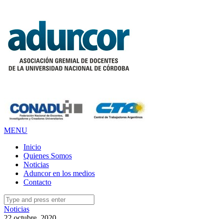
MENU
Inicio
Quienes Somos
Noticias
Aduncor en los medios
Contacto
Search
for:
Noticias
22 octubre, 2020