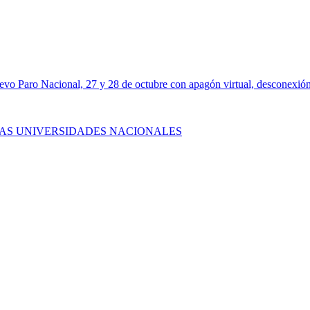
ro Nacional, 27 y 28 de octubre con apagón virtual, desconexión tot
S LAS UNIVERSIDADES NACIONALES