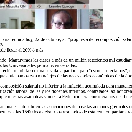
itaria reunida hoy, 22 de octubre, su “propuesta de recomposición salar
4%.
uede llegar al 20% ó más.
ndo. Mantuvimos las clases a más de un millón setecientos mil estudiant
ras las Universidades permanecen cerradas.
y recién reunir la semana pasada la paritaria para “escuchar reclamos”
e anticipamos está muy lejos de las necesidades económicas de la docen
recomposición salarial no inferior a la inflación acumulada para manten
rización laboral de las y los docentes interinos, contratados, ad-honorem
 que nuestras asambleas y nuestra Federación ya consideramos insuficie
onales a debatir en las asociaciones de base las acciones gremiales nec
rales a las 15:00 hs a debatir los resultados de esta reunión paritaria y